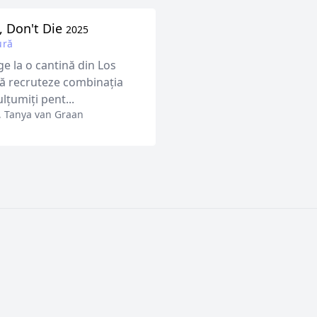
, Don't Die
2025
ură
e la o cantină din Los
să recruteze combinația
lțumiți pent...
,
Tanya van Graan