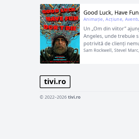
Good Luck, Have Fun
Animație, Acțiune, Avent
Un „Om din viitor” ajung
Angeles, unde trebuie 
potrivită de clienți nemu
Sam Rockwell
,
Stevel Marc
tivi.ro
© 2022–2026
tivi.ro