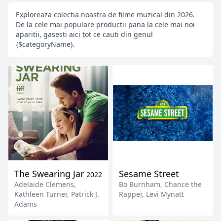
Exploreaza colectia noastra de filme muzical din 2026.
De la cele mai populare productii pana la cele mai noi
aparitii, gasesti aici tot ce cauti din genul
{$categoryName}.
The Swearing Jar
Sesame Street
2022
Adelaide Clemens
,
Bo Burnham
,
Chance the
Kathleen Turner
,
Patrick J.
Rapper
,
Levi Mynatt
Adams