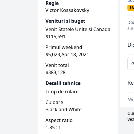
Do
Regia
IM
Victor Kossakovsky
Venituri si buget
Doc
sin
Venit Statele Unite si Canada
$115,691
Di
Primul weekend
$5,023,Apr 18, 2021
G
Venit total
$383,128
Re
Detalii tehnice
Timp de rulare
Nic
Culoare
Black and White
Gun
Vez
Aspect ratio
1.85 : 1