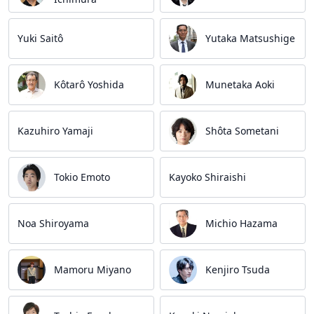
Yuki Saitô
Yutaka Matsushige
Kôtarô Yoshida
Munetaka Aoki
Kazuhiro Yamaji
Shôta Sometani
Tokio Emoto
Kayoko Shiraishi
Noa Shiroyama
Michio Hazama
Mamoru Miyano
Kenjiro Tsuda