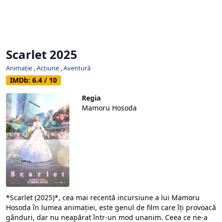
Scarlet 2025
Animație
,
Acțiune
,
Aventură
IMDb: 6.4 / 10
Regia
Mamoru Hosoda
*Scarlet (2025)*, cea mai recentă incursiune a lui Mamoru
Hosoda în lumea animației, este genul de film care îți provoacă
gânduri, dar nu neapărat într-un mod unanim. Ceea ce ne-a