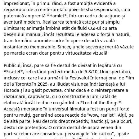
impresionat, în primul rând, a fost ambiția evidentă a
regizorului de a reinterpreta o poveste shakespeariană, cu o
puternică amprentă *Hamlet*, într-un cadru de acțiune și
aventură modern. Realizarea tehnică este pur și simplu
uimitoare; animația îmbină atât de fluid CGI-ul cu arta
desenului manual, încât rezultatul e adesea o forță a naturii,
transformând anumite cadre în opere de artă vizuală
instantaneu memorabile. Sincer, unele secvențe merită văzute
pe marele ecran doar pentru virtuozitatea vizuală.
Publicul, însă, pare să fie destul de divizat în legătură cu
*Scarlet*, reflectând perfect media de 5.8/10. Unii spectatori,
inclusiv cei care l-au urmărit la Festivalul Internațional de Film
de la Toronto în 2025, au lăudat viziunea îndrăzneață a lui
Hosoda și au găsit povestea, chiar dacă e o reinterpretare a
răzbunării, captivantă, cu o construcție a lumii atât de
elaborată încât te duce cu gândul la *Lord of the Rings*.
Această imersiune în universul filmului a fost un punct forte
pentru mulți, generând acea reacție de "wow, realist". Alții, pe
de altă parte, l-au descris drept repetitiv, haotic și, pe alocuri,
destul de pretențios. O critică destul de aspră venea din
partea celor care considerau personajele "de carton", lipsite