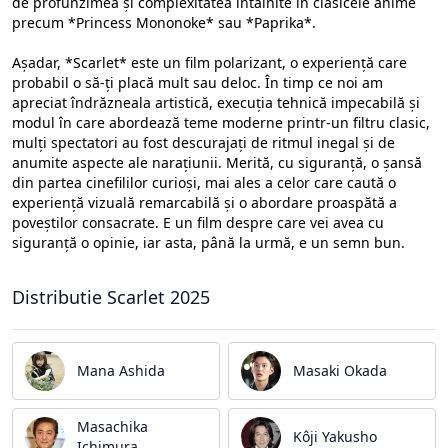
de profunzimea și complexitatea întâlnite în clasicele anime
precum *Princess Mononoke* sau *Paprika*.
Așadar, *Scarlet* este un film polarizant, o experiență care
probabil o să-ți placă mult sau deloc. În timp ce noi am
apreciat îndrăzneala artistică, execuția tehnică impecabilă și
modul în care abordează teme moderne printr-un filtru clasic,
mulți spectatori au fost descurajați de ritmul inegal și de
anumite aspecte ale narațiunii. Merită, cu siguranță, o șansă
din partea cinefililor curioși, mai ales a celor care caută o
experiență vizuală remarcabilă și o abordare proaspătă a
poveștilor consacrate. E un film despre care vei avea cu
siguranță o opinie, iar asta, până la urmă, e un semn bun.
Distributie Scarlet 2025
Mana Ashida
Masaki Okada
Masachika
Kôji Yakusho
Ichimura